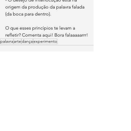
origem da produção da palavra falada 
(da boca para dentro).
O que esses princípios te levam a 
refletir? Comenta aqui! Bora falaaaaarrr!
palavra
arte
dança
experimento
Ver tudo
Posts recentes